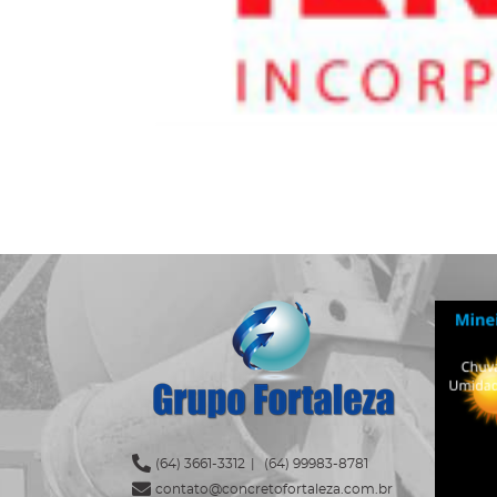
Ícone Telefone
(64) 3661-3312
|
(64) 99983-8781
Ícone Envelope
contato@concretofortaleza.com.br