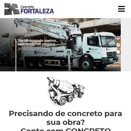
Í
strar/Ocultar Submenu
Precisando de concreto para
sua obra?